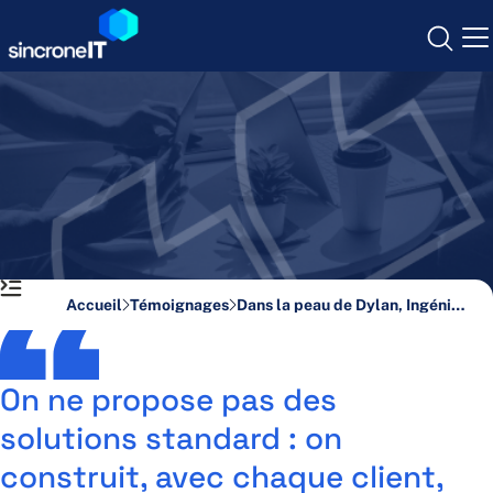
Skip
to
content
Cybersécurité
Infogérance
Opérateur & Mobilité
Accueil
Témoignages
Dans la peau de Dylan, Ingénieur Commercial
Communication Unifiée
Infrastructure IT
On ne propose pas des
solutions standard : on
Qui sommes-nous ?
construit, avec chaque client,
Nos agences
Nous rejoindre