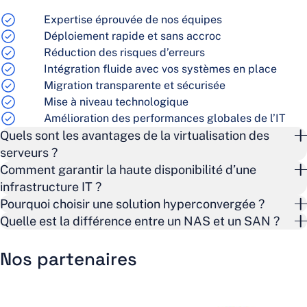
Expertise éprouvée de nos équipes
Déploiement rapide et sans accroc
Réduction des risques d’erreurs
Intégration fluide avec vos systèmes en place
Migration transparente et sécurisée
Mise à niveau technologique
Amélioration des performances globales de l’IT
Quels sont les avantages de la virtualisation des
serveurs ?
Comment garantir la haute disponibilité d’une
infrastructure IT ?
La virtualisation optimise l’utilisation des ressources, réduit
Pourquoi choisir une solution hyperconvergée ?
les coûts matériels et facilite la gestion et la reprise
Quelle est la différence entre un NAS et un SAN ?
d’activité après un sinistre.
En mettant en place des solutions de redondance, et en
utilisant des serveurs et baies de stockage tolérants aux
Nos partenaires
L’hyperconvergence simplifie la gestion IT en intégrant
pannes. L’hyperconvergence est également une solution
calcul, stockage et réseau dans une solution unique,
Un NAS est un stockage en réseau, tandis qu’un SAN est un
pour améliorer la résilience et la disponibilité.
réduisant les interruptions de service et améliorant la
réseau dédié reliant directement les serveurs aux baies de
scalabilité.
stockage pour des performances optimisées.