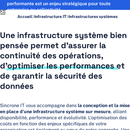
performante est un enjeu stratégique pour toute
Actus et Ressources
Contact
entreprise ou collectivité.
Support
Accueil
Infrastructure IT
Infrastructures systèmes
Une infrastructure système bien
pensée permet d’assurer la
continuité des opérations,
d’
optimiser les performances
et
de garantir la sécurité des
données
Sincrone IT vous accompagne dans
la conception et la mise
en place d’une infrastructure système sur mesure
, alliant
disponibilité, performance et évolutivité. L’optimisation des
coûts en fonction des enjeux spécifiques de votre
organisation est également au cœur de notre approche. Une