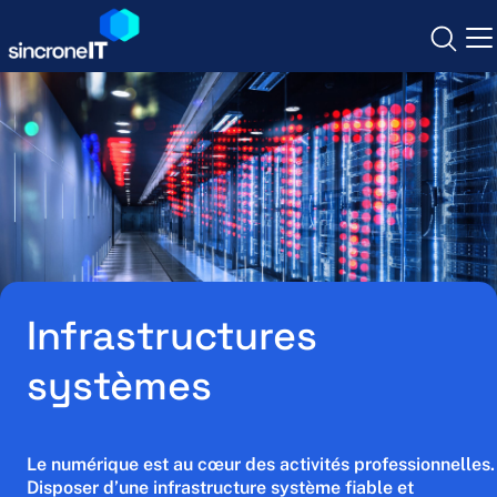
Skip
to
content
Cybersécurité
Infogérance
Opérateur & Mobilité
Infrastructures
Communication Unifiée
systèmes
Infrastructure IT
Le numérique est au cœur des activités professionnelles.
Qui sommes-nous ?
Nos agences
Disposer d’une infrastructure système fiable et
Nous rejoindre