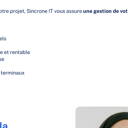
otre projet, Sincrone IT vous assure
une gestion de vot
els
le et rentable
se
s terminaux
la