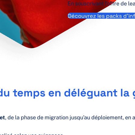
En souscrivant l’offre de l
Découvrez les packs d’i
u temps en déléguant la g
et
, de la phase de migration jusqu’au déploiement, en 