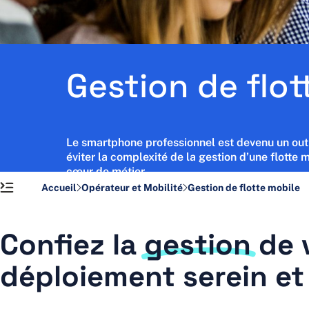
Actus et Ressources
Contact
Support
Gestion de flot
Le smartphone professionnel est devenu un outil 
éviter la complexité de la gestion d’une flotte 
cœur de métier.
Accueil
Opérateur et Mobilité
Gestion de flotte mobile
Confiez la
gestion
de 
déploiement serein e