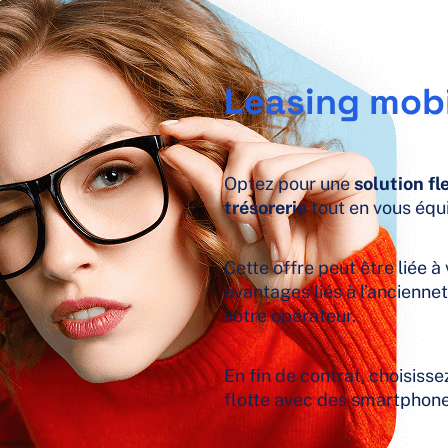
Leasing mobi
Optez pour une
solution fl
trésorerie
tout en vous équ
Cette offre peut être liée à
avantages liés à l’ancienne
votre opérateur.
En fin de contrat, choisisse
flotte avec des smartphones