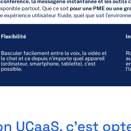
ioconférence, la messagerie instantanée et les outils 
isponible partout. Que ce soit
pour une PME ou une gra
ne expérience utilisateur fluide, quel que soit l’environn
Flexibilité
In
Basculer facilement entre la voix, la vidéo et
Ro
le chat et ce depuis n’importe quel appareil
au
(ordinateur, smartphone, tablette), c’est
en
possible.
l’I
on UCaaS, c’est opt