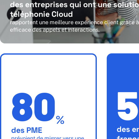
des entreprises qui ont une soluti
téléphonie Cloud
rapportent une meilleure expérience client grâce à
efficace des appels et interactions.
5
80
%
des e
des PME
franç
prévoient de migrer vers une