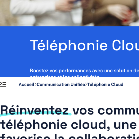
Actus et Ressources
Contact
Support
Téléphonie Clo
Boostez vos performances avec une solution de 
entreprises et les collectivités.
Accueil
Communication Unifiée
Téléphonie Cloud
Réinventez
vos commun
téléphonie cloud, une 
favorise la collaborat