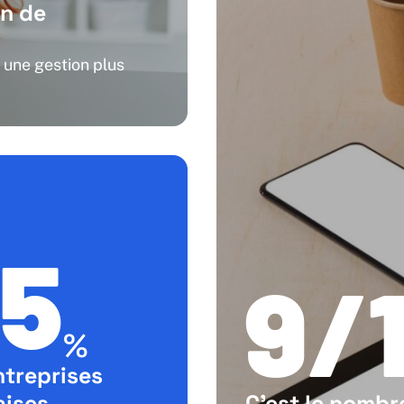
on de
 une gestion plus
5
9/
%
ntreprises
aises
C’est le nombr