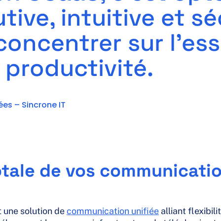
tive, intuitive et s
oncentrer sur l’esse
 productivité.
es – Sincrone IT
 totale de vos communicati
t une solution de
communication unifiée
alliant flexibili