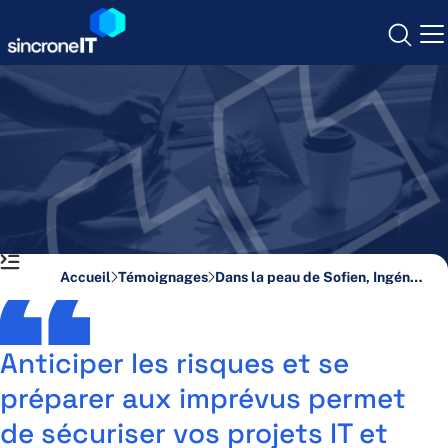
Skip
to
content
Cybersécurité
Infogérance
Opérateur & Mobilité
Accueil
Témoignages
Dans la peau de Sofien, Ingénieur Commercial
Communication Unifiée
Infrastructure IT
Anticiper les risques et se
préparer aux imprévus permet
Qui sommes-nous ?
de sécuriser vos projets IT et
Nos agences
Nous rejoindre