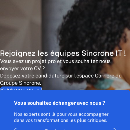
Rejoignez les équipes Sincrone IT !
Vous avez un projet pro et vous souhaitez nous
envoyer votre CV ?
Déposez votre candidature sur l’espace Carrière du
Groupe Sincrone.
Rejoignez-nous !
Vous souhaitez échanger avec nous ?
Nos experts sont là pour vous accompagner
dans vos transformations les plus critiques.