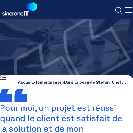
Skip
to
content
Cybersécurité
Infogérance
Opérateur & Mobilité
Accueil
Témoignages
Dans la peau de Stéfan, Chef de projets Réseaux & Télécoms
Communication Unifiée
Infrastructure IT
Pour moi, un projet est réussi
quand le client est satisfait de
Qui sommes-nous ?
la solution et de mon
Nos agences
Nous rejoindre