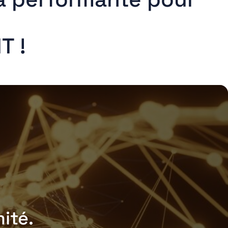
T !
ité.