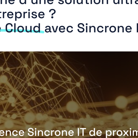
reprise ?
e Cloud
avec Sincrone I
nce Sincrone IT de proxim